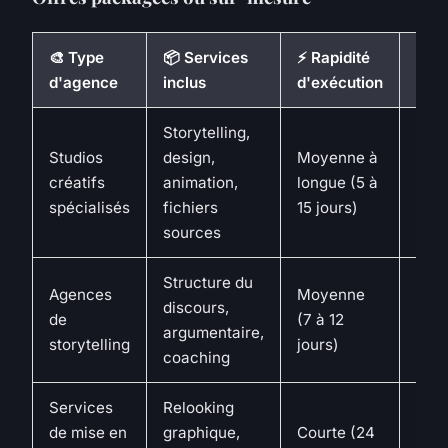
🎨 Type
📦 Services
⚡ Rapidité
🎯 I
d'agence
inclus
d'exécution
Storytelling,
Prés
Studios
design,
Moyenne à
à en
créatifs
animation,
longue (5 à
(lev
spécialisés
fichiers
15 jours)
com
sources
Structure du
Diri
Agences
Moyenne
discours,
beso
de
(7 à 12
argumentaire,
clar
storytelling
jours)
coaching
stra
Services
Relooking
Ret
de mise en
graphique,
Courte (24
urge